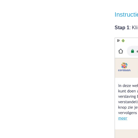
Instruct
Stap 1
: K