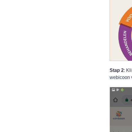
Stap 2
: K
webicoon v